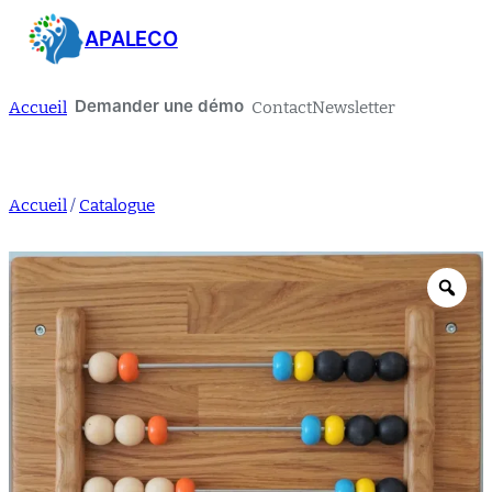
Aller
APALECO
au
contenu
Accueil
Contact
Newsletter
Demander une démo
Accueil
/
Catalogue
Zo